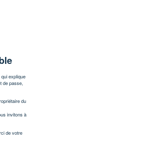
ble
qui explique
ot de passe,
opriétaire du
ous invitons à
ci de votre