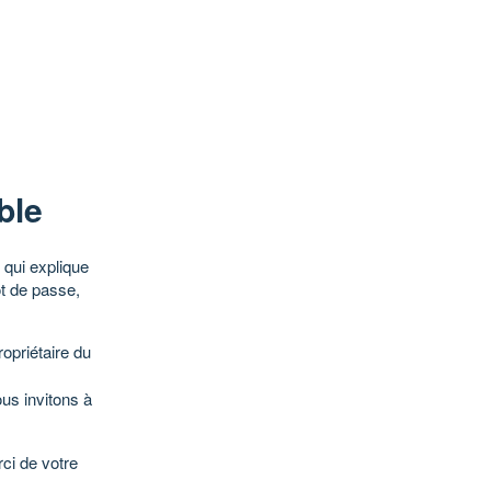
ble
qui explique
ot de passe,
opriétaire du
ous invitons à
ci de votre