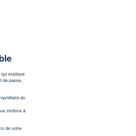
ble
qui explique
ot de passe,
opriétaire du
ous invitons à
ci de votre